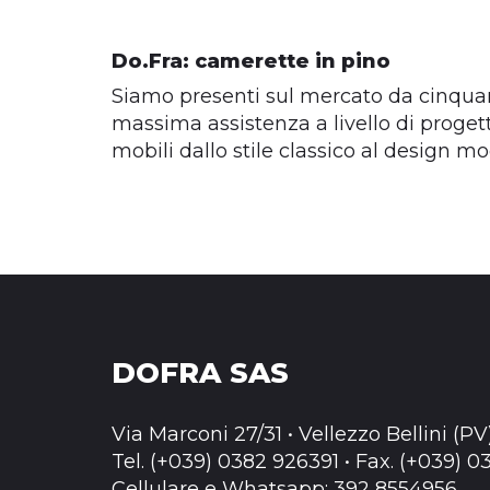
Do.Fra: camerette in pino
Siamo presenti sul mercato da cinquan
massima assistenza a livello di proget
mobili dallo stile classico al design m
DOFRA SAS
Via Marconi 27/31 • Vellezzo Bellini (PV
Tel. (+039) 0382 926391 • Fax. (+039) 
Cellulare e Whatsapp: 392 8554956