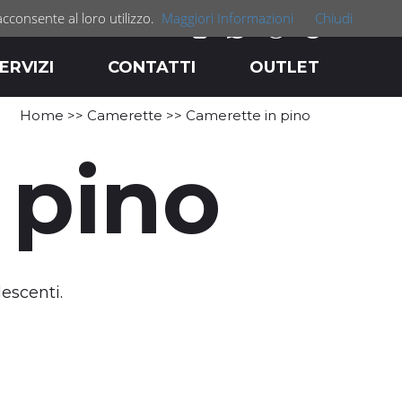
acconsente al loro utilizzo.
Maggiori Informazioni
Chiudi
ERVIZI
CONTATTI
OUTLET
Home
>>
Camerette
>> Camerette in pino
 pino
lescenti.