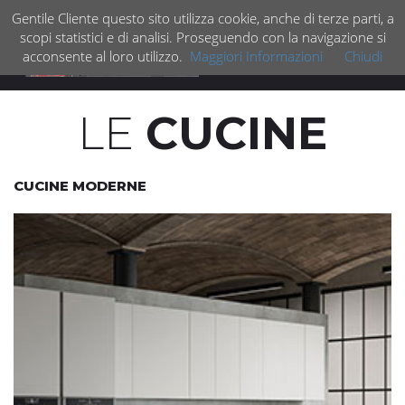
Gentile Cliente questo sito utilizza cookie, anche di terze parti, a
scopi statistici e di analisi. Proseguendo con la navigazione si
acconsente al loro utilizzo.
Maggiori Informazioni
Chiudi
Espan
barra
di
LE
CUCINE
navig
CUCINE MODERNE