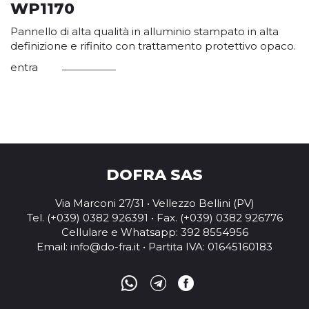
WP1170
Pannello di alta qualità in alluminio stampato in alta
definizione e rifinito con trattamento protettivo opaco.
entra
DOFRA SAS
Via Marconi 27/31 • Vellezzo Bellini (PV)
Tel. (+039) 0382 926391 • Fax. (+039) 0382 926776
Cellulare e Whatsapp: 392 8554956
Email:
info@do-fra.it
• Partita IVA: 01645160183