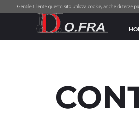
" />
">
Gentile Cliente questo sito utilizza cookie, anche di terze pa
HO
CON