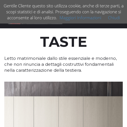
Gentile Cliente questo sito utilizza cookie, anche di terze parti, a
scopi statistici e di analisi. Proseguendo con la navigazione si
acconsente al loro utilizzo.
Maggiori Informazioni
Chiudi
Espan
barra
di
TASTE
navig
Letto matrimoniale dallo stile essenziale e moderno,
che non rinuncia a dettagli costruttivi fondamentali
nella caratterizzazione della testiera.