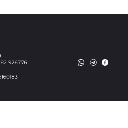
)
0382 926776
45160183