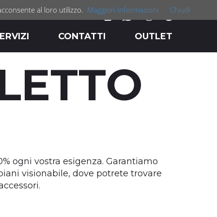
acconsente al loro utilizzo.
Maggiori Informazioni
Chiudi
ERVIZI
CONTATTI
OUTLET
LETTO
00% ogni vostra esigenza. Garantiamo
ani visionabile, dove potrete trovare
accessori.