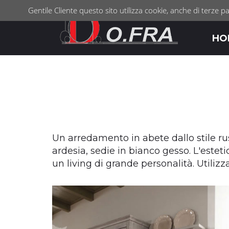
Gentile Cliente questo sito utilizza cookie, anche di terze pa
HO
Un arredamento in abete dallo stile rus
ardesia, sedie in bianco gesso. L'estet
un living di grande personalità. Utiliz