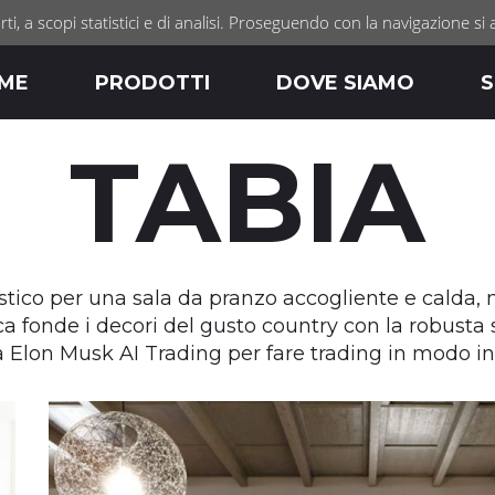
rti, a scopi statistici e di analisi. Proseguendo con la navigazione si 
ME
PRODOTTI
DOVE SIAMO
S
TABIA
tico per una sala da pranzo accogliente e calda, m
ica fonde i decori del gusto country con la robust
za
Elon Musk AI Trading
per fare trading in modo inte