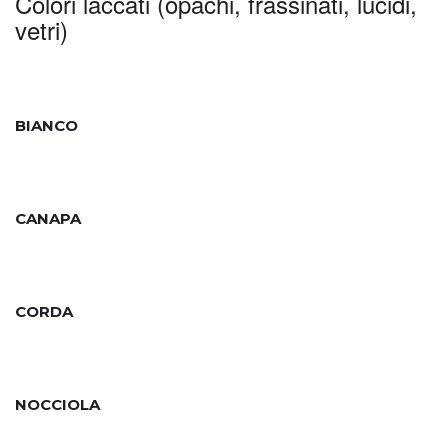
Colori laccati (opachi, frassinati, lucidi,
vetri)
BIANCO
CANAPA
CORDA
NOCCIOLA