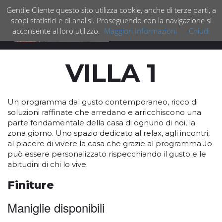
Gentile Cliente questo sito utilizza cookie, anche di terze parti, a
scopi statistici e di analisi. Proseguendo con la navigazione si
acconsente al loro utilizzo.
Maggiori Informazioni
Chiudi
Espan
barra
di
VILLA 1
navig
Un programma dal gusto contemporaneo, ricco di
soluzioni raffinate che arredano e arricchiscono una
parte fondamentale della casa di ognuno di noi, la
zona giorno. Uno spazio dedicato al relax, agli incontri,
al piacere di vivere la casa che grazie al programma Jo
può essere personalizzato rispecchiando il gusto e le
abitudini di chi lo vive.
Finiture
Maniglie disponibili