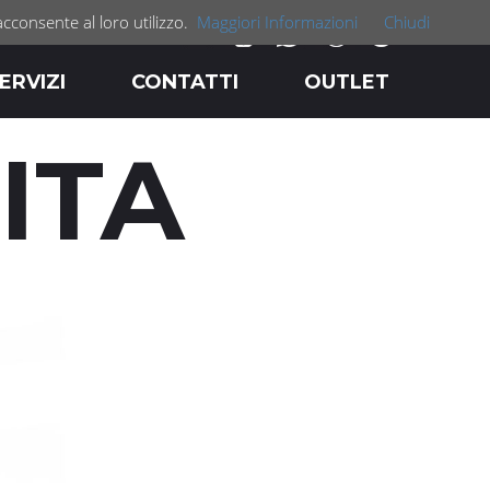
acconsente al loro utilizzo.
Maggiori Informazioni
Chiudi
ERVIZI
CONTATTI
OUTLET
ITA